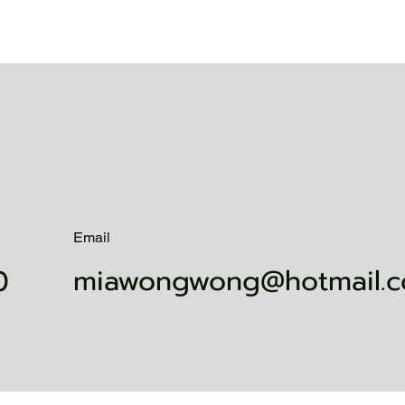
Email
0
miawongwong@hotmail.