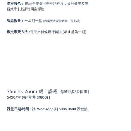
課程特
色 :
能完全掌握同學英語程度，提升教學及學
習效率
|
上課時間富彈性
課堂數量
:
一星期一堂
(如需更改課
堂數量，可商議)
繳交學費方法
:
電子支付或銀行轉賬 (每
4 堂為一期)
小組課程
75mins Zoom 網上課程
| 每班最多5位
同學 |
$450
/堂 (每4堂共 $1800) |
:
課堂日期/時間
請
WhatsApp 到
6886 0600
課程熱
線查詢最新安排
課程內
容 :