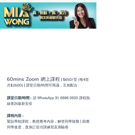
私人一對一課程
60mins Zoom 網上課程
| $650
/堂 (每4堂
共$2600) |
課堂日期/時間可商議，互相配合
:
課堂日期/時間
請 WhatsApp 到
6886 0600
課程熱
線查詢最新安排
課程內容 :
緊貼學校課程，教授應考內容，解答同學疑難 | 因應
同學進度，度身訂造功課練習及測驗卷