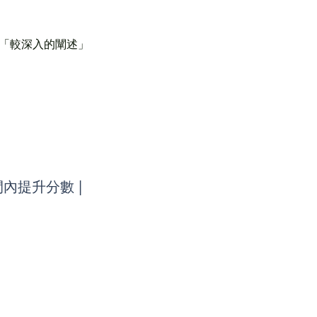
「較深入的闡述」
內提升分數 |