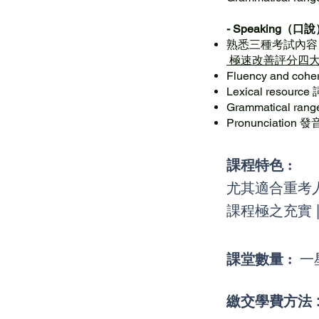
- Speaking（口
熟悉三種考試內容
極速改善評分四
Fluency and c
Lexical resour
Grammatical r
Pronunciation 發
課程特
色 :
尤其適合重考人
課程極之充實 
課堂數量
:
一
繳交學費方法