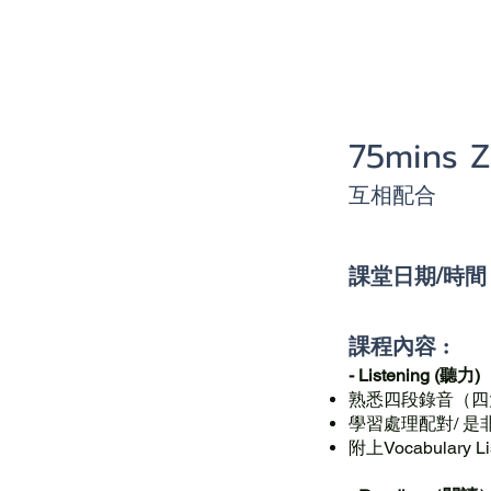
私人一對
75mins
互相配合
課堂日期/時
課程內容 :
- Listening (聽力)
熟悉四段錄音（四
學習處理配對/ 是非
附上Vocabul