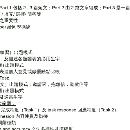
）
t 1 包括 2 - 3 篇短文；Part 2 由 2 篇文章組成；Part 3 
/ 填充/ 選擇/ 簡答等
之重要性
aper 給同學操練
圖表練習）出題模式
，及描述各類圖表的必用生字
論題) 出題模式
表達個人意見或做優缺點比較
Test:
（實用文）出題模式：邀請函，抱怨信，道歉信等
論題) 出題模式
及適當生字
大範圍：
ent 完成程度（Task 1）及 task response 回應程度（Task 2）
 cohesion 內容連貫及銜接
ce 詞彙種類
ange and accuracy 文法多樣性及準確度