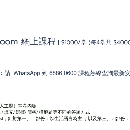
一課程
 Zoom 網上課程
| $100
0
/堂 (每4堂共 $4000
:
間
請
WhatsApp 到 6886 0600 課程熱線查詢最新
大主題）常考內容
/ 填充/ 選擇/ 簡答/ 標籤題等不同的答題方式
ary List，針對第一、二部份：以生活語言為主 ；以及第三、四部