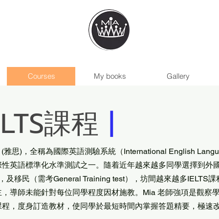
Courses
My books
Gallery
ELTS課程
|
S (雅思)，全稱為國際英語測驗系統（International English Languag
際性英語標準化水準測試之一。隨着近年越來越多同學選擇到外國升學
t），及移民（需考General Training test），坊間越來越多IE
主，導師未能針對每位同學程度因材施教。Mia 老師強項是觀察
課程，度身訂造教材，使同學於最短時間內掌握答題精要，極速改善