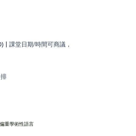
) |
課堂日期/時間可商議，
安排
份：偏重學術性語言