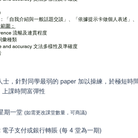
說）
：「自我介紹與一般話題交談」、「依據提示卡做個人表述」、
大範圍：
oherence 流暢及連貫程度
ce 詞彙種類
ange and accuracy 文法多樣性及準確度
音
士，針對同學最弱的 paper 加以操練，於極短時間
| 上課時間富彈性
星期一堂
(如需更改課
堂數量，可商議)
:
電子支付或銀行轉賬 (每
4 堂為一期)