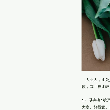
「人比人，比死
較，或「被比較
1） 受害者1號
大隻、好得意。