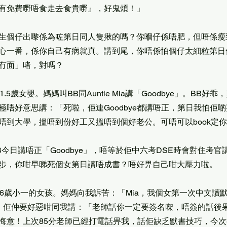
有免費嘢唔食走去食貴嘢』，好鬼煩！」
生個仔出嚟係為咗第日同人隻揪的嗎？你嗰仔係唔肥，但唔係瘦
心一番，係你自己有病就真。講到尾，你唔係怕個仔太細粒第日
冇面」啫，對嗎？
.5歲女嬰。媽媽叫BB同Auntie Mia講「Goodbye」。BB好
極唔好意思講：「死啦，佢連Goodbye都講唔正，第日我怕佢
唔到大學，搵唔到份好工又搵唔到個好老公。可唔可以book定
B今日講唔正「Goodbye」，唔等於佢中六考DSE時會對住考
步，你咁早睇死個女第日讀唔成書？唔好畀自己咁大壓力啦。
，6歲小一的女孩。媽媽向我訴苦：「Mia，我個女第一次中文讀默
。佢仲要好惡咁同我講：『老師話你一定要簽名㗎，唔簽的話後
悔意！上次85分老師已經打電話畀我，話佢缺乏默書技巧，今次