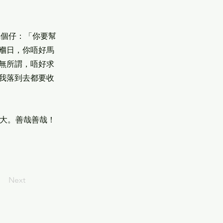
囑個仔：「你要幫
嗰日，你唔好馬
無所謂，唔好求
我落到去都要收
其大。善哉善哉！
Next