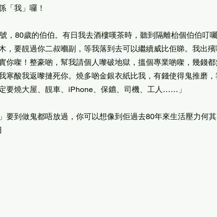
係「我」囉！
5號，80歲的伯伯。有日我去酒樓嘆茶時，聽到隔離枱個伯伯叮
木，要靚過你二叔嗰副，等我落到去可以繼續威比佢睇。我出殯
實你㗎！整豪啲，幫我請個人嚟破地獄，搵個專業啲㗎，幾錢都
我寒酸我返嚟摙死你。燒多啲金銀衣紙比我，有錢使得鬼推磨，
定要燒大屋、靚車、iPhone、保鑣、司機、工人……」
」要到做鬼都唔放過，你可以想像到佢過去80年來生活壓力何
日