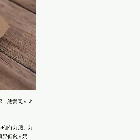
歲，總愛同人比
nd個仔好肥、好
再畀佢食人奶，