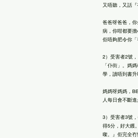
又唔聽，又話『
爸爸呀爸爸，你
病，你咁都要擔
佢唔夠肥令你「
2）受害者2號，1
「仆街」。媽媽
學，讀唔到書升
媽媽呀媽媽，B
人每日會不斷進
3）受害者3號
得5分，好大鑊
㗎。』佢完全冇