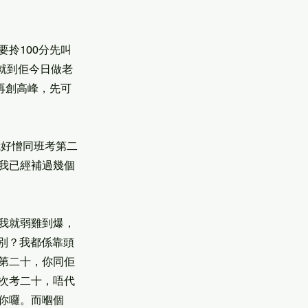
拎100分先叫
就到佢今日做老
再創高峰，先可
我好憎同班考第二
我已經補過幾個
我就弱雞到爆，
分別？我都係靠頭
第二十，你同佢
次考二十，唔代
你囉。而嗰個