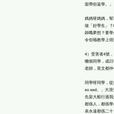
面帶佢返學。」
媽媽呀媽媽，幫
做「好學生」？
師嘅夢想？要學
令佢喺教學上得
4）受害者4號
嗰個同學，成日
老師，英文都仲
同學呀同學，從
so sad。
先架大船行過我
都係人，都係學
表永遠都係二十