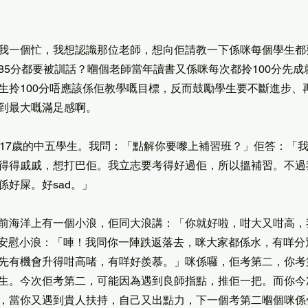
我一個忙，我想認識那位老師，想向佢請教一下係咪每個學生都要
85分都要被訓話？嗰個老師當年讀書又係咪每次都拎100分先成
生拎100分唔應該係佢教學嘅目標，反而鼓勵學生要不斷進步、
到最大嘅滿足感啊。
，17歲的中五學生。我問：「點解你要嚟上補習班？」佢答：「
得得戚戚，想打巴佢。我立志要考得好過佢，所以搵補習。不過
係好屎。好sad。」
前海洋上有一個小浪，佢同大浪講：「你就好啦，咁大又咁高，
」大浪安慰小浪：「唓！我同你一陣跌返落去，咪大家都係水，有咩
先有機會升得咁高啫，有咩好羨慕。」咪係囉，佢考第二，你考
生。今次佢考第二，可能因為遇到良師指點，推佢一把。而你今
，當你又遇到貴人扶持，自己又出點力，下一個考第二嗰個咪係