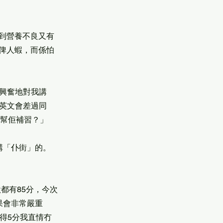
到營養不良又有
俾人蝦，而係怕
乖，興奮地對我講
啲英文會差過同
你幫佢補習？」
官講「仆街」的。
都有85分，今次
果會非常嚴重
得5分我直情冇