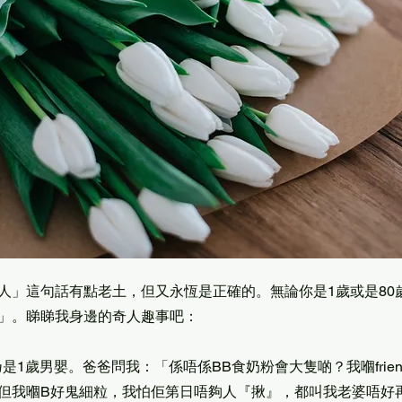
人」這句話有點老土，但又永恆是正確的。無論你是1歲或是80
」。睇睇我身邊的奇人趣事吧：
乃是1歲男嬰。爸爸問我：「係唔係BB食奶粉會大隻啲？我嗰frie
但我嗰B好鬼細粒，我怕佢第日唔夠人『揪』，都叫我老婆唔好