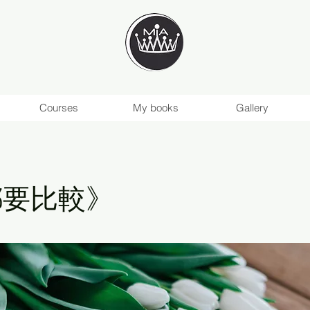
Courses
My books
Gallery
都要比較》