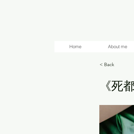
Home
About me
< Back
《死