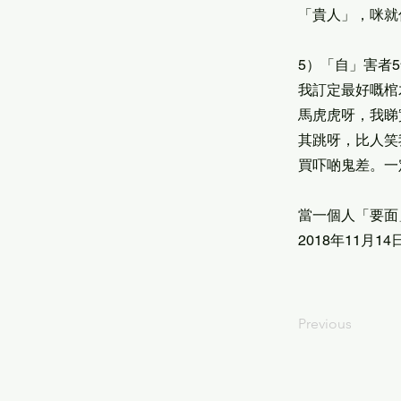
「貴人」，咪就
5）「自」害者
我訂定最好嘅棺
馬虎虎呀，我睇
其跳呀，比人笑
買吓啲鬼差。一
當一個人「要面
2018年11月14
Previous