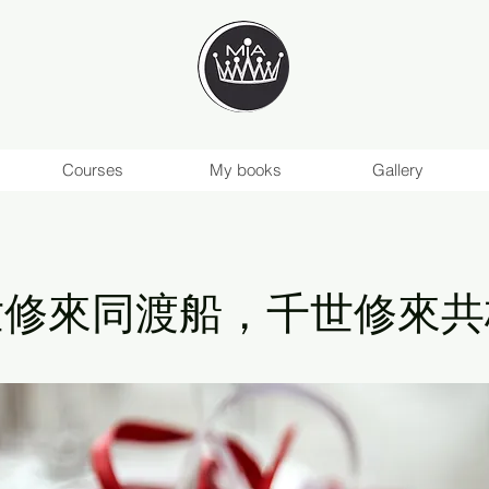
Courses
My books
Gallery
世修來同渡船，千世修來共