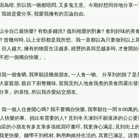
因為咁, 所以我一啲都唔悶, 又多鬼主意。今期好想同你地分享一
 我就是愛分享, 我愛我擁有的言論自由。
以令自己最快樂? 有勁多錢洗? 搵到相愛的對象? 食到好味的美食
? 曾幾何時, 以上全部都是我所想。我一直都以為只要做到以上其
。但人越大, 擁有的物質生活越多, 經歷的喜與悲越多時, 才會開始
不想一個獨自快樂」。
叫我一個食晒, 我寧願請幾個朋友, 一人食一啲。 分享到的除了是
大宴親朋, 親自下廚整幾味, 當我見到人地食我煮的美食而露出發
分享」的喜悅, 所以我亦愛結交朋友。
 我一個人住會開心嗎? 我不要獨自快樂, 我寧願住一間８00萬的
別人快樂的事。捐比有需要的人? 見到冬天凍到不願落床的公公婆
到山區的小朋友有多支筆多張紙寫吓畫吓, 我更身心滿足; 見到街上
, 我更快樂。錢帶不到棺材, 夠用夠維持生活的, 其實已滿足。說實