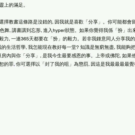
靈上的滿足。
選擇教書這條路是沒錯的, 因我就是喜歡「分享」。你可能都會
眉飛色舞, 講書講到忘形, 進入hyper狀態。如果你覺得我係「扮」出
毅力, 一連365天都要在「扮」的毅力。若非我鍾意同人分享我
我的生活哲學, 我怎能現在教好每一堂? 知識是無窮無盡, 我能夠
班房內與你「分享」, 是我今生最要感恩的事。上帝或佛陀, 如果他
恕的罪, 你可選擇以「封了我的咀」為懲罰, 因這是我最最最最