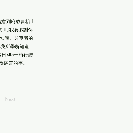
留意到喺教書枱上
來, 咁我要多謝你
的知識、分享我的
把我所學所知道
日Mia一時行錯
覺得痛苦的事。
Next