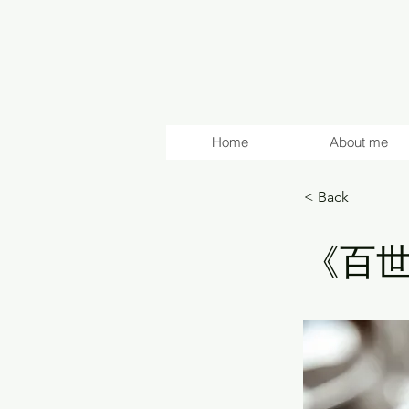
Home
About me
< Back
《百