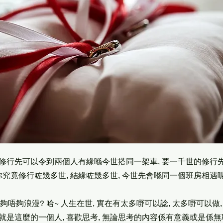
修行先可以令到兩個人有緣喺今世搭同一架車, 要一千世的修行
你究竟修行咗幾多世, 結緣咗幾多世, 今世先會喺同一個班房相遇呢
ction夠唔夠浪漫? 哈~ 人生在世, 實在有太多嘢可以諗, 太多嘢可以
就是這麼的一個人, 喜歡思考, 無論思考的內容係有意義或是係無