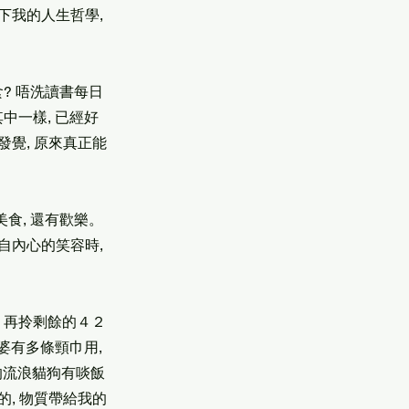
下我的人生哲學,
? 唔洗讀書每日
中一樣, 已經好
發覺, 原來真正能
美食, 還有歡樂。
自內心的笑容時,
, 再拎剩餘的４２
婆有多條頸巾用,
的流浪貓狗有啖飯
的, 物質帶給我的