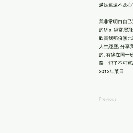
滿足遠遠不及心
我非常明白自己
的Mia, 經常
欣賞我那份無比
人生經歷, 分享
的, 有緣在同一
路，犯了不可寬
2012年某日
Previous