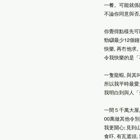
一餐。可能就係
不論你同意與否,
你覺得點樣先可
勁瞓最少12個鐘
快樂, 再冇他求
令我快樂的是「
一隻龍蝦, 與其
所以我平時最愛
我明白到與人「
一間５千萬大屋,
00萬做其他令
我更開心; 見
食吓, 有瓦遮頭