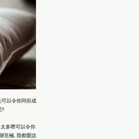
先可以令你同佢成
?
做, 太多嘢可以令你
聊至極, 我都愛諗