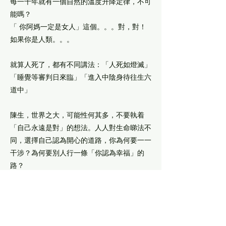
每一千年就有一個自然的溫度升降定律，不可
能嗎？
「 你阿媽一定是女人」這個。。。對，對！
如果你是人類。。。
就算人死了，都有不同講法：「人死如燈滅」
「睡覺等審判日來臨」「進入中陰身待往生六
道中」
陳生，世界之大，可能性何其多，不要執着
「自己永遠是對」的想法。人人對生命睇法不
同，選擇自己認為開心的道路，你為何要一一
干涉？為何要別人行一條「你認為幸福」的
路？
By the way，你那麼夜text我，究竟邊個寂
寞？