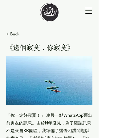
< Back
《邊個寂寞．你寂寞》
「你一定好寂寞！」 凌晨一點WhatsApp彈出
前男友的訊息。由於N年沒見，為了確認訊息
不是來自KK園區，我準備了幾條刁鑽問題以