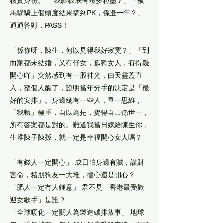
核實身份。「 我腳板底有幾多粒墨？」「被
馬騮騎上個頭度結果搞到PK，係邊一年？」
通通答對，PASS！
「係你呀，陳生，何以見得我好寂寞？」「到
而家都未結婚，又冇仔女，孤獨女人，有得幾
開心吖」突然感到有一股神光，由天靈蓋直
入，整個人醒了，證明當年分手的決定是「最
好的安排」。身邊總有一些人，單一思維，
「我執」極重，自以為是，覺得自己係世一，
所有答案都是對的。難道我當日嫁給陳生你，
生堆陳子陳孫，就一定是幸福開心女人嗎？
「有錢人一定開心」 成日怕身邊有賊，謀財
害命，豬朋狗友一大堆，擔心還是開心？
「肥人一定冇人鍾意」 君不見「香港最受歡
迎女歌手」是誰？
「全球暖化一定關人為製造碳排放事」 地球