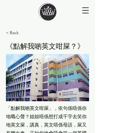
< Back
《點解我啲英文咁屎？》
「點解我啲英文咁屎」，依句係唔係你
地嘅心聲？姐姐唔係想打成千字去笑你
地英文屎，講真，英文唔係母語，屎又