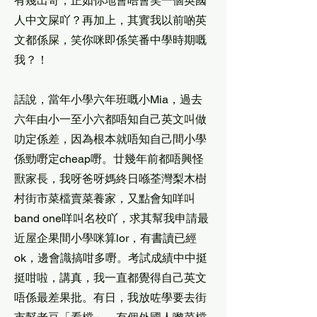
有幾出奇，正如你地會唔會笑一個英國
人中文屎吖？再加上，其實我以前啲英
文都係屎，笑你咪即係笑番中學時期嘅
我？！
話說，當年小學六年班嘅小Mia，過去
六年由小一至小六都唔知自己英文叫做
叻定係差，因為根本就唔知自己間小學
係勁嘢定cheap嘢。廿幾年前都唔興怪
獸家長，我呀爸呀媽終日喺荃灣梨木樹
村街市菜檔賣菜養家，又點會知咩叫
band one咩叫名校吖，求其幫我申請最
近屋企果間小學咪算lor，有書讀已經
ok，邊會識搞咁多嘢。考試成績中中挺
挺咁啦，講真，我一直都覺得自己英文
唔係最差果批。有日，我放咗學要去街