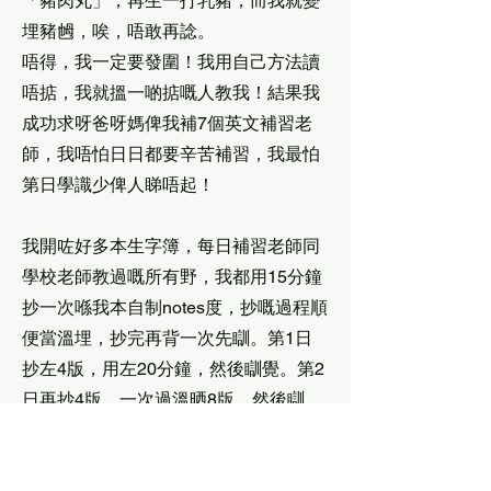
「豬肉丸」，再生一打乳豬，而我就變
埋豬乸，唉，唔敢再諗。
唔得，我一定要發圍！我用自己方法讀
唔掂，我就搵一啲掂嘅人教我！結果我
成功求呀爸呀媽俾我補7個英文補習老
師，我唔怕日日都要辛苦補習，我最怕
第日學識少俾人睇唔起！
我開咗好多本生字簿，每日補習老師同
學校老師教過嘅所有野，我都用15分鐘
抄一次喺我本自制notes度，抄嘅過程順
便當溫埋，抄完再背一次先瞓。第1日
抄左4版，用左20分鐘，然後瞓覺。第2
日再抄4版，一次過溫晒8版，然後瞓
覺。第3日又抄4版，一次過溫晒12版，
然後瞓覺。第4日，再抄4版，雖然共16