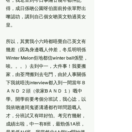
呀，我老豆到今日事隔廿幾年都仲記
得，成日係啲公園呀伯面前拎依單野出
嚟認叻，講到自己個女啲英文勁過英女
皇。
所以，其實我小六時都唔覺自己英文有
幾差（因為身邊嘅人仲差，冬瓜明明係
Winter Melon佢地都信winter ball係堅，
唉。。。）去到中一，大件事！我要搬
家，由荃灣搬到去屯門，由於人事關係
下我就唔洗interview都入到一間當年Ｂ
ＡＮＤ ２頭（依家BＡＮＤ １）嘅中
學。開學前要考個分班試，我心諗，以
我依啲連同鬼婆溝通都冇咩問題嘅人
才，分班試又有咩好怕。考完冇幾耐，
成績出啦，中一有8班，最勁係1A班，