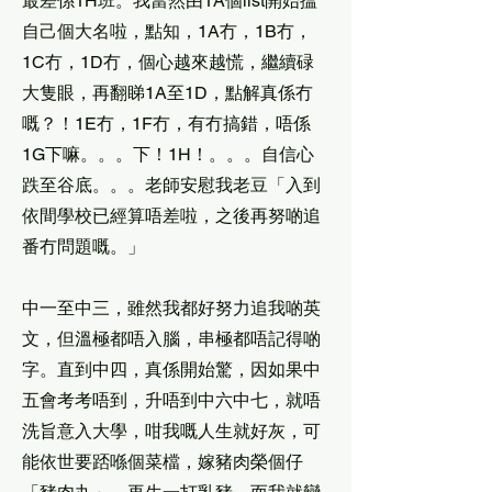
最差係1H班。我當然由1A個list開始搵
自己個大名啦，點知，1A冇，1B冇，
1C冇，1D冇，個心越來越慌，繼續碌
大隻眼，再翻睇1A至1D，點解真係冇
嘅？！1E冇，1F冇，有冇搞錯，唔係
1G下嘛。。。下！1H！。。。自信心
跌至谷底。。。老師安慰我老豆「入到
依間學校已經算唔差啦，之後再努啲追
番冇問題嘅。」
中一至中三，雖然我都好努力追我啲英
文，但溫極都唔入腦，串極都唔記得啲
字。直到中四，真係開始驚，因如果中
五會考考唔到，升唔到中六中七，就唔
洗旨意入大學，咁我嘅人生就好灰，可
能依世要踎喺個菜檔，嫁豬肉榮個仔