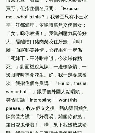
市幫老豆「看檔」，有個外國人嚟菜檔
買野，佢指住個冬瓜問：「Excuse
me，what is this？」我老豆只有小三水
平，汗都滴埋，依啲嘢當然交俾個女：
「女，睇你表演！」我當刻壓力真係好
大，隔離檔口豬肉榮咬住牙籤，印印
腳，面露恥笑神情，心裡果句一定係
「死妹丁，平時咁串咀，今次睇你點
死。」對面檔鯇魚陳，一邊刨魚鳞，一
邊眼啤啤等食花生。好，我一定要威番
次！我指住個冬瓜講：「Hello，this is
winter ball！」跟手個外國人點晒頭，
笑晒咁話「Interesting！I want this
please.」收左佢＄之後，豬肉榮同鯇魚
陳齊聲力讚：「好嘢喎，雞腸你都掂，
第日嫁鬼佬啦！」嘩，果下我幾威威豬