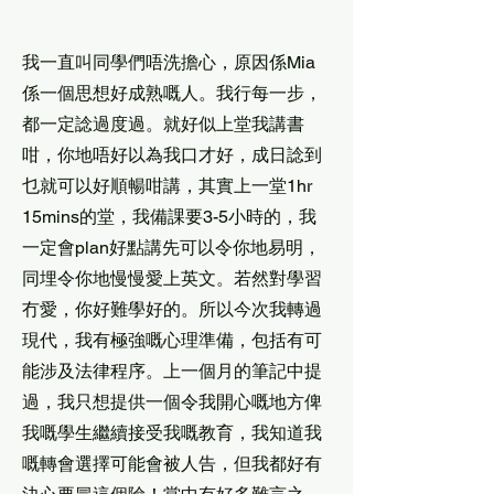
我一直叫同學們唔洗擔心，原因係Mia
係一個思想好成熟嘅人。我行每一步，
都一定諗過度過。就好似上堂我講書
咁，你地唔好以為我口才好，成日諗到
乜就可以好順暢咁講，其實上一堂1hr
15mins的堂，我備課要3-5小時的，我
一定會plan好點講先可以令你地易明，
同埋令你地慢慢愛上英文。若然對學習
冇愛，你好難學好的。所以今次我轉過
現代，我有極強嘅心理準備，包括有可
能涉及法律程序。上一個月的筆記中提
過，我只想提供一個令我開心嘅地方俾
我嘅學生繼續接受我嘅教育，我知道我
嘅轉會選擇可能會被人告，但我都好有