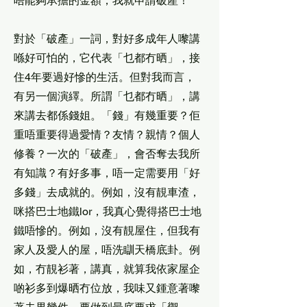
唔能夠承擔的金額，我就申請破產！
對於「破產」一詞，對好多成年人嚟講
喺好可怕的，它代表「乜都冇晒」，接
住4年要過好慘的生活。但對我而言，
有另一個演繹。所謂「乜都冇晒」，講
來講去都係錢姐。「錢」有幾重要？佢
重唔重要得過愛情？友情？親情？個人
修養？一次的「破產」，會否奪去我所
有知識？有好多事，唔一定需要用「好
多錢」去成就的。例如，沒有靚車渣，
咪搭巴士地鐵lor，我真心覺得搭巴士地
鐵唔慘的。例如，沒有靚屋住，但我有
家人及愛人的屋，唔洗瞓天橋底卦。例
如，冇靚衫著，講真，就算我依家屋企
啲衫多到爆晒冇位放，我味又鍾意著嚟