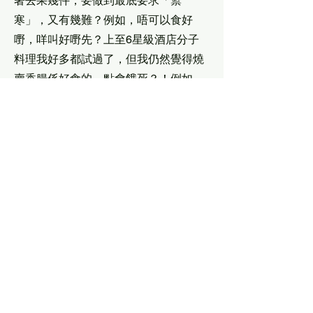
著去果幾件，要做到最底要求「禦
寒」，又有幾難？例如，唔可以食好
嘢，咩叫好嘢先？上至6星級酒店分子
料理我好多都試過了，但我仍然覺得燒
賣香腸係好食的，點會餓死？！例如，
唔可以去旅行了，我今年1星期教足7
日，同樣都冇旅行去，又如何？加上，
好多地方我都去過了，已到了無憾嘅境
界。
我明白好多人怕「破產」，係因為覺得
好冇面。我覺得要睇咩原因，如果係因
為自己衰爛賭借錢又還唔到果啲，破產
即係話俾人知自己曾經做錯事，可能真
係會覺得冇面。但如果我破產，個原因
係我想提供一個更好嘅地方俾我啲學生