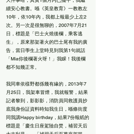
大件事咁，其實1個月內已擺平，我繼
續安心教書。喺《英皇教育》一教教左
10年，依10年內，我都上報最少上左2
次。另一次是很無聊的，2007年7月21
日，標題是「巴士火燒後欄，乘客逃
生」，原來那架著火的巴士尾有我的廣
告，當日學生上堂時見到我第1句就話
「Mia你後欄著火呀！」我睬！我後欄
都不知幾正常。
我同車依樣野都係幾有緣的，2013年7
月25日，我架車冒煙，我就報警，結果
記者黎到，影影影，消防員同救護員抄
底我身份証資料時知我生日，喺條街度
同我講Happy birthday，結果7份報紙的
標題是「慶生日座駕險自焚，補習天后