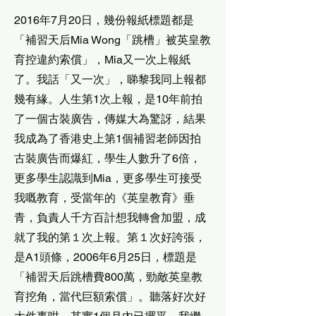
2016年7月20日，幾份報紙標題都是
「補習天后Mia Wong「跳槽」被英皇教
育控違約索償」，Mia又一次上報紙
了。我話「又一次」，睇黎我同上報都
幾有緣。人生第1次上報，是10年前拍
了一個古裝廣告，傳媒大為驚訝，結果
我成為了香港史上第1個補習老師因拍
古裝廣告而爆紅，學生人數升了6倍，
更多學生認識到Mia，更多學生可接受
我嘅教育，受當年的《英皇教育》垂
青，負責人千方百計想我轉會加盟，成
就了我的第１次上報。第１次好誇張，
是A1頭條，2006年6月25日，標題是
「補習天后跳槽費800萬，勁敵英皇教
育挖角，當代巨額索償」。聽落好次好