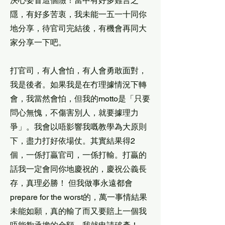
決心要冒這個險！當中有好多難言之
隱，有好多苦衷，我未能一五一十同你
地分享，待官司完結後，有機會再同大
家分享一下吧。
打官司，有人會怕，有人會勇敢面對，
我是後者。如果我是在冇理據情況下轉
會，我當然會怕，但我的motto是「只要
問心無愧，不傷害別人，就要據理力
爭」。我會以唔影響我嘅教學為大原則
下，盡力打好依場仗。其實結果得2
個，一係打贏官司，一係打輸。打贏的
話我一定會同你地慶祝的，慶祝公義長
存，真理必勝！ 但我做事永遠都會
prepare for the worst的，萬一事情結果
未能如願，真的輸了而又要賠上一個我