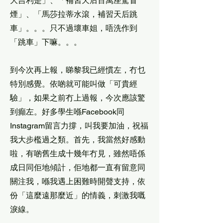
大吉利是」、「補習天后百萬座駕冒
煙」、「馬莎拉蒂水滾，補習天后跳
車」。。。只不過壞車姐，唔洗作到
「跳車」下嘛。。。
到今次再上報，睇黎我已經慣左，冇乜
特別感覺。依啲就可能叫做「可貴經
驗」，如果之前冇上過報，今次應該驚
到癲左。好多學生喺Facebook同
Instagram留言力撐，叫我要加油，祝福
我大步檻過之類。首先，我當然好感動
啦，有啲舊生成十幾年冇見，雖然唔係
成日同佢地傾計，佢地都一直有留意同
關注我，喺我遇上困難時開聲支持，依
份「這麼遠那麼近」的情義，刺激我嘅
淚線。