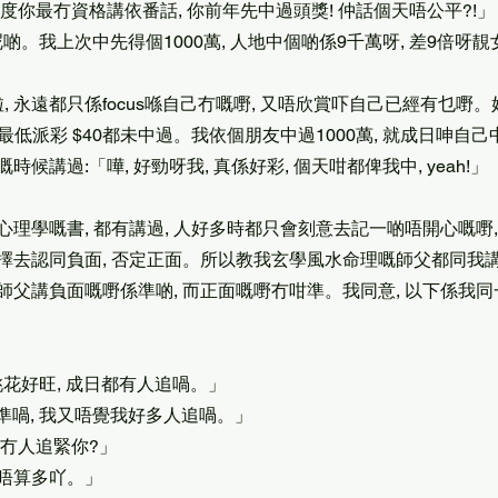
, 依度你最冇資格講依番話, 你前年先中過頭獎! 仲話個天唔公平?!」
講呢啲。我上次中先得個1000萬, 人地中個啲係9千萬呀, 差9倍呀靚
啦, 永遠都只係focus喺自己冇嘅嘢, 又唔欣賞吓自己已經有乜嘢
 最低派彩 $40都未中過。我依個朋友中過1000萬, 就成日呻自己
候講過:「嘩, 好勁呀我, 真係好彩, 個天咁都俾我中, yeah!」
理學嘅書, 都有講過, 人好多時都只會刻意去記一啲唔開心嘅嘢,
擇去認同負面, 否定正面。所以教我玄學風水命理嘅師父都同我講,
師父講負面嘅嘢係準啲, 而正面嘅嘢冇咁準。我同意, 以下係我
你桃花好旺, 成日都有人追喎。」
準喎, 我又唔覺我好多人追喎。」
有冇人追緊你?」
, 唔算多吖。」