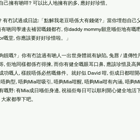
自己擁有啲咩? 可以比人地擁有的多, 應好好珍惜。
? 有冇試過成日諗:「點解我老豆唔係大有錢佬?」當你埋怨自己
過有啲同學連去補習嘅錢都冇, 你daddy mommy願意喺佢地有
tor嘅堂, 你應該要好好珍惜啦。」
靚嘅?」你有冇諗過有啲人一出世身體就有缺陷, 兔唇 / 遺傳性甩頭
, 佢地同樣都係冇得揀, 而你有健全嘅眼耳口鼻, 應該珍惜及高興
功嘅人, 樣靚唔係必然嘅條件。就好似 David 咁, 佢成日都咁開
樣唔夠型, 唔夠Mia咁吸引, 唔夠Mia咁醒, 唔夠Mia咁有內涵, 唔夠
嘅野: 有Mia成日喺佢身邊, 祝福佢每日可以順利開心健全地活下去。
 大家都學下吧。