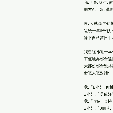
我:「喂, 呀生
朋友A:「妖, 
唉, 人就係咁架
咗幾十年6合彩,
諗下自己當日中嘅時
我曾經睇過一本心
而佢地亦都會選
大部份都會覺得
命嘅人嘅對話:
我:「B小姐, 
B小姐:「唔係好
我:「咁依一刻
B小姐:「3個啫