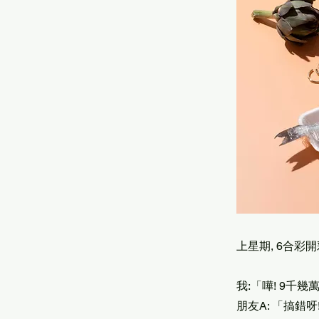
上星期, 6合彩
我:「嘩! 9千
朋友A: 「搞錯呀