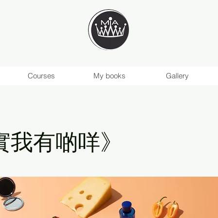
Courses
My books
Gallery
實我有啲咩》