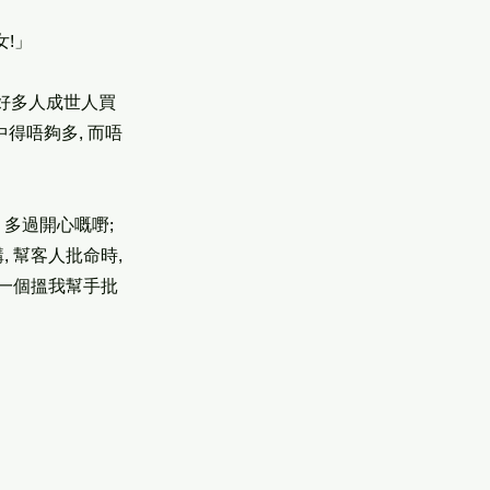
女!」
。好多人成世人買
中得唔夠多, 而唔
 多過開心嘅嘢;
 幫客人批命時,
同一個搵我幫手批