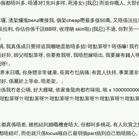
3個都唔叫多, 唔通3打先叫多咩, 死港女) [我忍] 而追你嘅人, 
算囉, 渣架爛鬼benz嚟接我, 個架cheap嘢最多值50萬, 又唔係法
法拉利, 你估你係千語BB咩, 收埋啲 skin啦) [我忍] 不過, 你對另
」
喎, 我真係成日覺得追我嗰啲蛋散唔多掂! 咁點算呀? 唔係嘛! 我
唔好卦, 師父咁點算呀, 你要救我呀, 我唔想嫁唔出, 我要嫁有錢人
我呀!」
界末日嘅, 你身體非常健康, 長壽冇乜病痛; 有貴人扶持, 事業運非
都好, 係屬於上等命, 唔差架。」
係我冇老公喎, 好大鑊啫, 依家食龍肉都冇味啦, 唉 x 1000000000
 咁點算呀?! 咁點算呀?! 咁點算呀?! 咁點算呀?! 咁點算呀?! 咁點算
水都真係唔差, 雖然結到婚嘅機會唔大, 但都叫多桃花, 有人欣賞
唔錯吖, 而佢就只係focus喺自己最弱個part搞到自己勁唔開心,