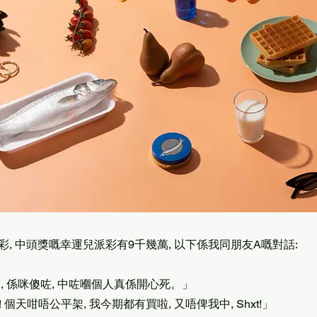
開彩, 中頭獎嘅幸運兒派彩有9千幾萬, 以下係我同朋友A嘅對話:
幾萬, 係咪傻咗, 中咗嗰個人真係開心死。」
! 個天咁唔公平架, 我今期都有買啦, 又唔俾我中, Shxt!」