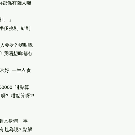
大部份都係有錢人嚟
拉利。」
一半多挑剔, 結到
冇人要呀? 我咁嘅
呀! 我唔想咩都冇
常好, 一生衣食
0000, 咁點算
呀?! 咁點算呀?!
之餘又身體、事
 有乜為呢? 點解