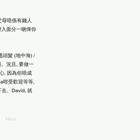
父母唔係有錢人
嘅嘢入面分一啲俾你
髮 (地中海) /
。況且, 要做一
心, 因為佢唔成
Mia咁受歡迎等等,
David, 就
Next