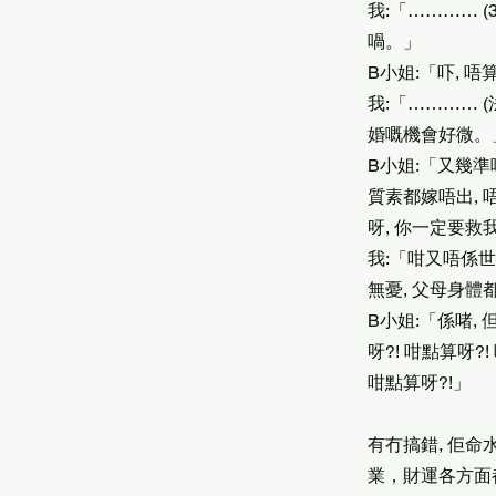
我:「………… (
喎。」
B小姐:「吓, 唔
我:「………… (
婚嘅機會好微。
B小姐:「又幾準
質素都嫁唔出, 
呀, 你一定要救
我:「咁又唔係世
無憂, 父母身體
B小姐:「係啫, 但
呀?! 咁點算呀?!
咁點算呀?!」
有冇搞錯, 佢命
業，財運各方面都