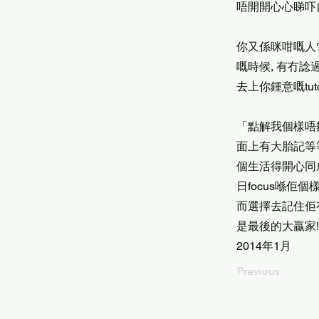
唔開開心心睇吓
你又係咪咁嘅人
嘅時候, 有冇諗
去上你鍾意嘅tu
「點解我個樣唔夠
面上有大胎記等等
個生活得開心同成
日focus喺佢個
而選擇去記住佢有
是最後的大贏家!
2014年1月
Previous